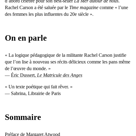
dʼabord célèbre pour son best-seller
La Mer autour de nous
.
Rachel Carson a été saluée par le
Time magazine
comme « lʼune
des femmes les plus influentes du 20e siècle ».
On en parle
« La logique pédagogique de la militante Rachel Carson justifie
que l’on lise à nouveau ses récits délicieux comme les pans même
de l’œuvre du monde. »
—
Éric Dussert,
Le Matricule des Anges
« Un texte poétique qui fait rêver. »
— Sabrina, Librairie de Paris
Sommaire
Préface de Margaret Atwood