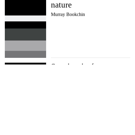
nature
Murray Bookchin
Savoirs situés
Donna Haraway