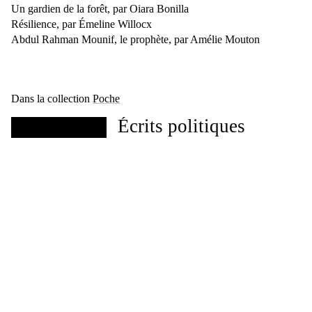
Un gardien de la forêt, par Oiara Bonilla
Résilience, par Émeline Willocx
Abdul Rahman Mounif, le prophète, par Amélie Mouton
Dans la collection
Poche
Écrits politiques
Eduardo Viveiros de Castro, Déborah
Danowski
La Liberté dans la
nature