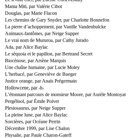
Mama Miti, par Valérie Cibot
Douglas, par Marie Flacon
Les chemins de Gary Snyder, par Charlotte Bonnefon
La pierre d’achoppement, par Vanille Vandenbulcke
Animaux-fantômes, par Neige Supper
Le vrai nom de Mururoa, par Cathy Jurado
Ada, par Alice Baylac
Le séquoia et le papillon, par Bertrand Secret
Biocénose, par Arsène Marquis
Une chaîne humaine, par Lucie Moley
L’herbacé, par Geneviève de Bueger
Justice orange, par Anaïs Prégermain
Hollowcene, par -h-
L’étonnant parcours de monsieur Moore, par Aurèle Montoyat
Pergélisol, par Émile Poivet
Plesiosaurus, par Neige Supper
La pleine lune, par Alice Baylac
Sorcières, par Océane Perrin
Décembre 1999, par Lise Chalon
Physalie, par Paule Charon-Gateff