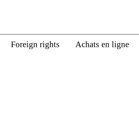
Foreign rights
Achats en ligne
Mais qui enseigne
l'écologie ?
Petit manuel de résistance
académique
Baptiste Lanaspeze,
Marin Schaffner