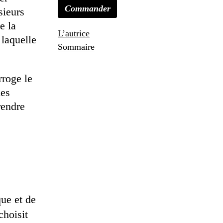
Commander
sieurs
e la
L’autrice
 laquelle
Sommaire
rroge le
des
rendre
ue et de
choisit