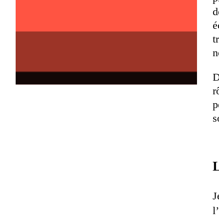
d
é
t
n
D
r
p
s
L
J
l