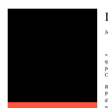
J
«
q
p
C
R
P
d
p