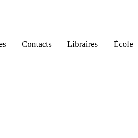
es
Contacts
Libraires
École
ommun
Guérir Vénus
r, penser
Décoloniser l’amour
fner
Raísa Inocêncio