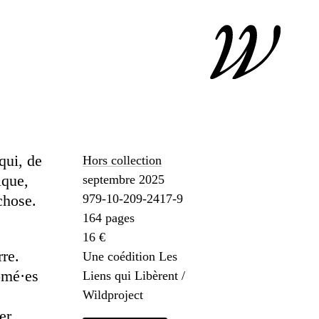
qui, de
Hors collection
ique,
septembre 2025
chose.
979-10-209-2417-9
164 pages
16 €
rre.
Une coédition Les
ômé·es
Liens qui Libèrent /
Wildproject
er