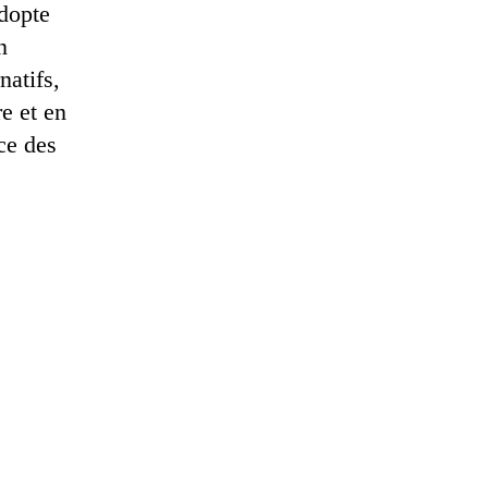
adopte
n
natifs,
e et en
ace des