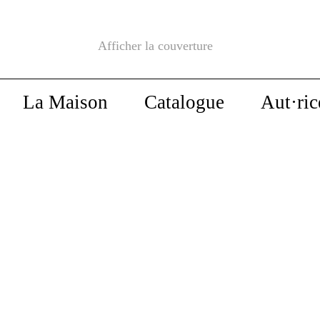
Afficher la couverture
La Maison
Catalogue
Aut·ric
Sur le même thème
Auto-destruction
Un sol c
Pourquoi la voiture détruit
Lutter, habite
le monde (et comment
Marin Schaf
arrêter ça)
Kilian Jörg