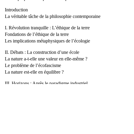
Introduction
La véritable tâche de la philosophie contemporaine
I. Révolution tranquille : L’éthique de la terre
Fondations de l’éthique de la terre
Les implications métaphysiques de l’écologie
II. Débats : La construction d’une école
La nature a-t-elle une valeur en elle-même ?
Le problème de l’écofascisme
La nature est-elle en équilibre ?
III. Horizons : Après le paradigme industriel
L’idée de nature sauvage revisitée
La nature est morte, vive la nature !
Diversité culturelle et diversité biologique
Après le paradigme industriel
Postface de Baptiste Morizot