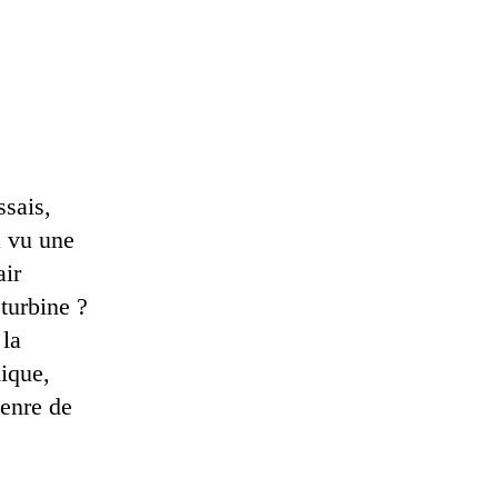
ssais,
à vu une
air
turbine ?
 la
ique,
genre de