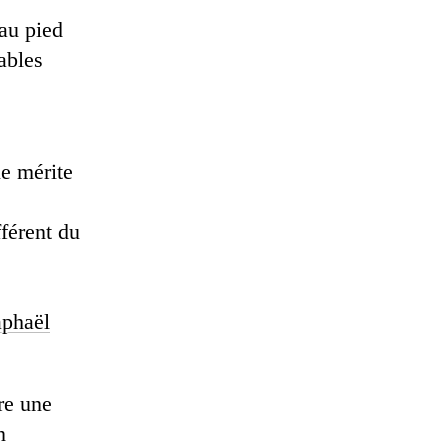
 au pied
ables
le mérite
fférent du
aphaël
re une
n