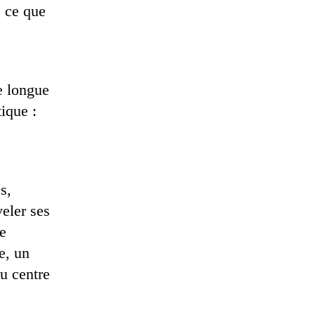
e ce que
e longue
ique :
s,
veler ses
e
e, un
au centre