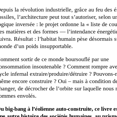
epuis la révolution industrielle, grâce au feu des 
ossiles, l’architecture peut tout s’autoriser, selon u
ogique inversée : le projet ordonne la « liste de co
es matières et des formes — l’intendance énergéti
uivra. Résultat : l’habitat humain pèse désormais s
onde d’un poids insupportable.
omment sortir de ce monde boursouflé par une
onsommation insoutenable ? Comment rompre ave
ycle infernal extraire/produire/détruire ? Pouvons-
ême encore construire ? Oui – mais à condition de
hanger, de décrocher de l’orbite sur laquelle nous
ommes envolés.
u big-bang à l’éolienne auto-construite, ce livre e
ne autre histoire des sociétés humaines, au prism