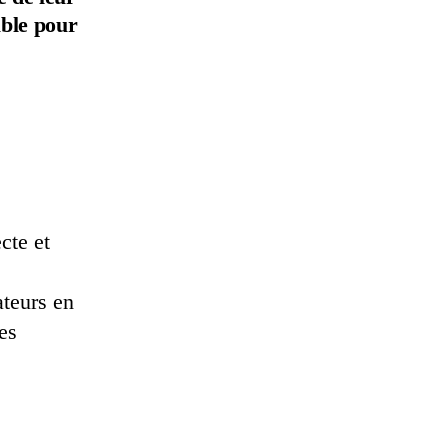
able pour
cte et
ateurs en
es