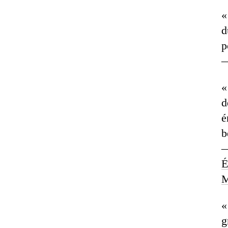
«
d
p
«
d
é
b
—
É
M
«
g