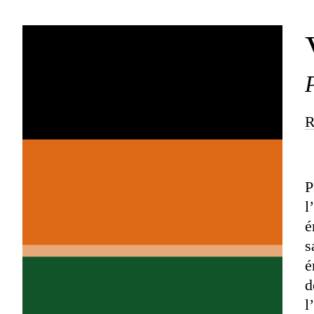
R
P
l
é
s
é
d
l