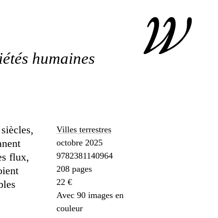
ciétés humaines
siècles,
Villes terrestres
anent
octobre 2025
s flux,
9782381140964
208 pages
oient
22 €
bles
Avec 90 images en
couleur