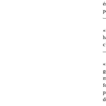
é
p
«
h
c
«
g
m
f
p
d