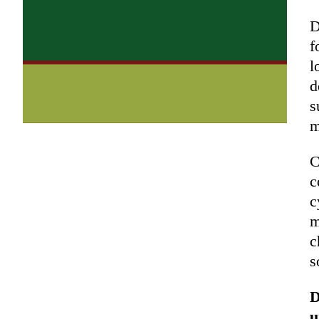
D
f
l
d
s
m
C
c
c
m
c
s
D
u