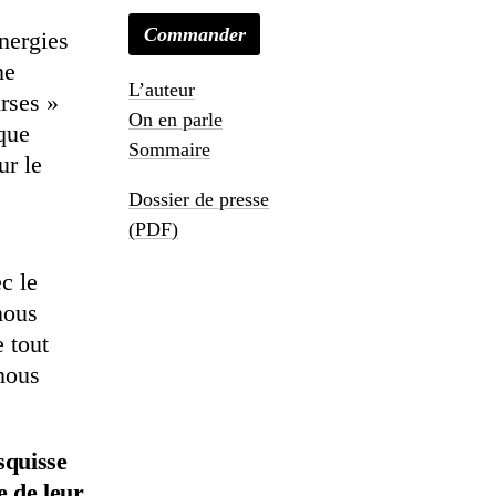
Commander
énergies
ne
L’auteur
urses »
On en parle
que
Sommaire
ur le
Dossier de presse
(PDF)
c le
nous
 tout
 nous
squisse
e de leur