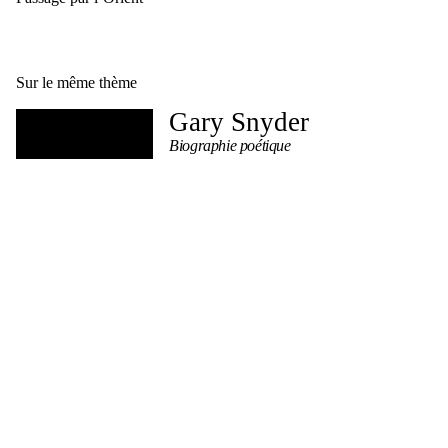
Sur le même thème
Gary Snyder
Biographie poétique
Kenneth White
Le Sens des lieux
Éthique, esthétique et bassins-versants
Gary Snyder