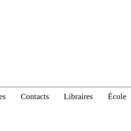
es
Contacts
Libraires
École
 dans la
Le Corps et la Terre