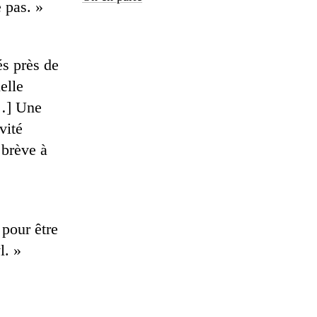
 pas. »
és près de
elle
[…] Une
vité
 brève à
 pour être
l. »