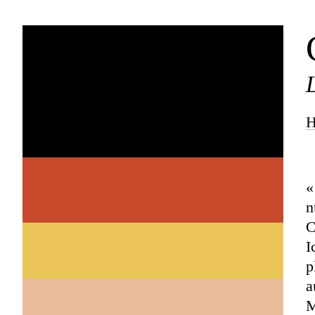
H
«
n
C
I
p
a
M