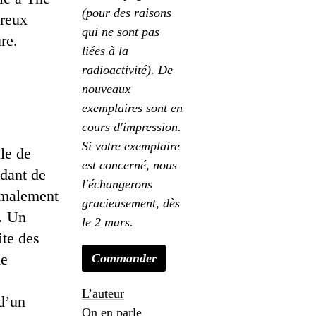
(pour des raisons
breux
qui ne sont pas
ure.
liées à la
radioactivité). De
nouveaux
exemplaires sont en
cours d'impression.
Si votre exemplaire
lle de
est concerné, nous
ndant de
l'échangerons
ormalement
gracieusement, dès
s. Un
le 2 mars.
ite des
me
Commander
L’auteur
d’un
On en parle