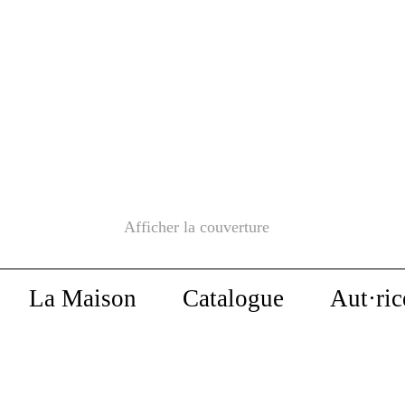
Afficher la couverture
La Maison
Catalogue
Aut·ric
Dans la collection
Poche
Écrits politiques
La Liberté
nature