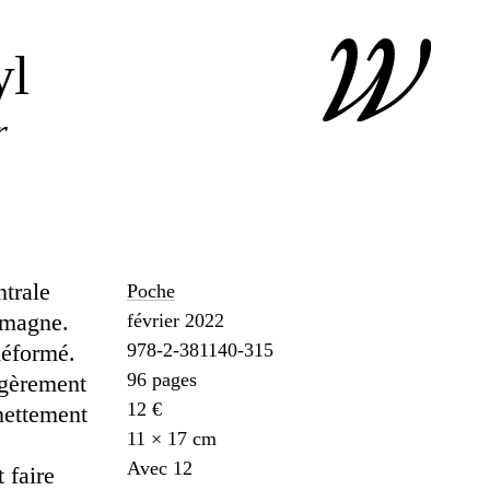
yl
r
ntrale
Poche
emagne.
février 2022
déformé.
978-2-381140-315
96 pages
légèrement
12 €
 nettement
11 × 17 cm
Avec 12
 faire