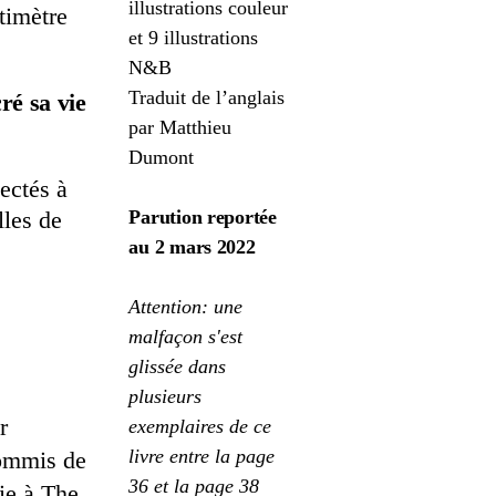
illustrations couleur
timètre
et 9 illustrations
N&B
Traduit de l’anglais
ré sa vie
par Matthieu
Dumont
ectés à
lles de
Parution reportée
au 2 mars 2022
Attention: une
malfaçon s'est
glissée dans
plusieurs
r
exemplaires de ce
livre entre la page
commis de
36 et la page 38
gie à The