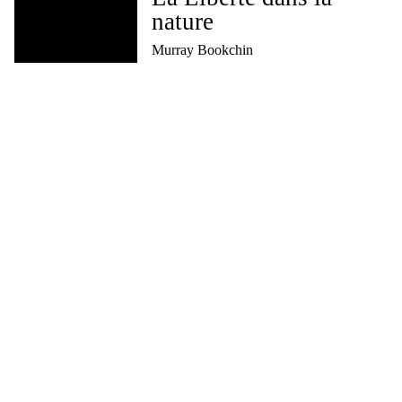
nature
Murray Bookchin
Le Corps et la Terre
précédé d’une conversation avec bell
hooks
Wendell Berry