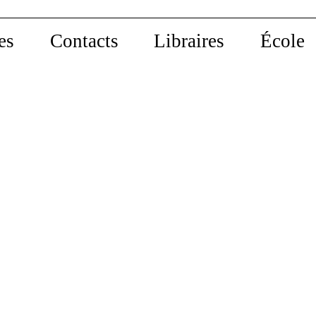
es
Contacts
Libraires
École
 dans la
Le Corps et la Terre
précédé d’une conversation
avec bell hooks
kchin
Wendell Berry