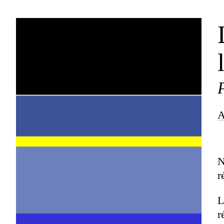
A
N
r
L
r