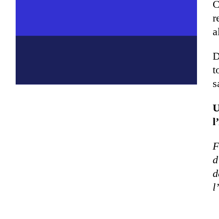
C
r
a
D
t
s
U
l
F
d
d
l