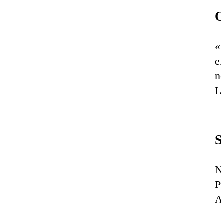
O
«
e
n
L
N
P
A