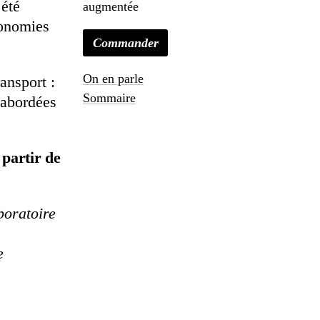
 été
augmentée
tonomies
Commander
On en parle
ansport :
Sommaire
i abordées
 partir de
boratoire
e