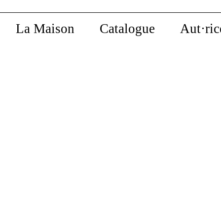
La Maison
Catalogue
Aut·ric
Dans la collection
Poche
Écrits politiques
La Liberté
nature
Eduardo Viveiros de
Castro, Déborah
Murray Boo
Danowski