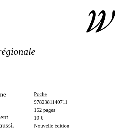
régionale
une
Poche
9782381140711
152 pages
ment
10 €
aussi.
Nouvelle édition