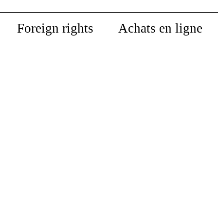
Foreign rights
Achats en ligne
Savoirs situés
Donna Haraway