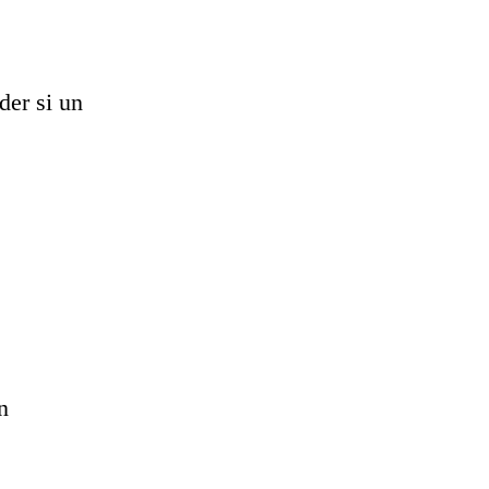
der si un
n