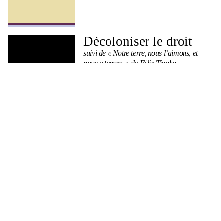
Décoloniser le droit
suivi de « Notre terre, nous l’aimons, et
nous y tenons » de Félix Tiouka
Marine Calmet
Ce sont d’autres gens
Contre-anthropologies décoloniales du
monde blanc
Jean-Christophe Goddard