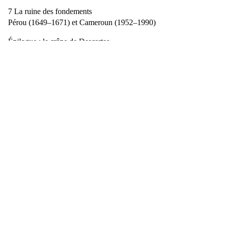
7 La ruine des fondements
Pérou (1649–1671) et Cameroun (1952–1990)
Épilogue : le crâne de Descartes
Alger (1969)
Dans la collection
Le monde qui vient
La Palestine en procès
Rafik Chekkat