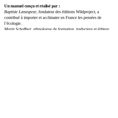
Un manuel conçu et réalisé par :
Baptiste Lanaspeze
, fondateur des éditions Wildproject, a
contribué à importer et acclimater en France les pensées de
l’écologie.
Marin Schaffner
, ethnologue de formation, traducteur et éditeur
associé des éditions Wildproject, est l’auteur d’
Un sol commun :
lutter, habiter, penser
(2019).
Sur le même thème
Un sol commun
Lutter, habiter, penser
Marin Schaffner