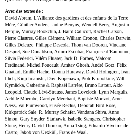
Avec des textes de :
David Abram, L’Alliance des gardiens et des enfants de la Terre
Mère, Günther Anders, Janine Benyus, Wendell Berry, Augustin
Berque, Murray Bookchin, J. Baird Callicott, Rachel Carson,
Pierre Clastres, Gilles Clément, William Cronon, Charles Darwin,
Gilles Deleuze, Philippe Descola, Thom van Dooren, Vinciane
Despret, Sue Donaldson, Arturo Escobar, Françoise d’Eaubonne,
Silvia Federici, Vilém Flusser, Jack D. Forbes, Malcom
Ferdinand, Michel Foucault, Amitav Ghosh, André Gorz, Félix
Guattari, Emilie Hache, Donna Haraway, David Holmgren, Ivan
Illich, Kinji Imanishi, Davi Kopenawa, Piotr Kropotkine, Will
Kymlicka, Catherine & Raphaël Larrère, Bruno Latour, Aldo
Leopold, Claude Lévi-Strauss, James Lovelock, Lynn Margulis,
Achille Mbembe, Carolyn Merchant, Baptiste Morizot, Arne
Næss, Val Plumwood, Elisée Reclus, Deborah Bird Rose,
Kirkpatrick Sale, R. Murray Schafer, Vandana Shiva, Anne
Simon, Gary Snyder, Starhawk, Isabelle Stengers, Christopher
Stone, Henry David Thoreau, Anna Tsing, Eduardo Viveiros de
Castro, Jakob von Uexküll, Frans de Waal.