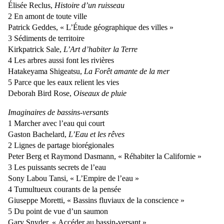
Élisée Reclus,
Histoire d’un ruisseau
2 En amont de toute ville
Patrick Geddes, « L’Étude géographique des villes »
3 Sédiments de territoire
Kirkpatrick Sale,
L’Art d’habiter la Terre
4 Les arbres aussi font les rivières
Hatakeyama Shigeatsu,
La Forêt amante de la mer
5 Parce que les eaux relient les vies
Deborah Bird Rose,
Oiseaux de pluie
Imaginaires de bassins-versants
1 Marcher avec l’eau qui court
Gaston Bachelard,
L’Eau et les rêves
2 Lignes de partage biorégionales
Peter Berg et Raymond Dasmann, « Réhabiter la Californie »
3 Les puissants secrets de l’eau
Sony Labou Tansi, « L’Empire de l’eau »
4 Tumultueux courants de la pensée
Giuseppe Moretti, « Bassins fluviaux de la conscience »
5 Du point de vue d’un saumon
Gary Snyder, « Accéder au bassin-versant »