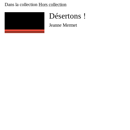
Dans la collection
Hors collection
Désertons !
Jeanne Mermet
Ce que l’écologie fait
à l’université
Descriptions, critiques, projections
Baptiste Lanaspeze et Marin Schaffner