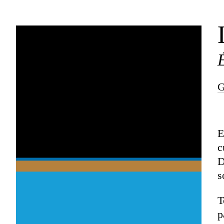
G
E
c
D
s
T
p