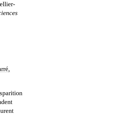
llier-
ciences
rré,
sparition
ndent
aurent