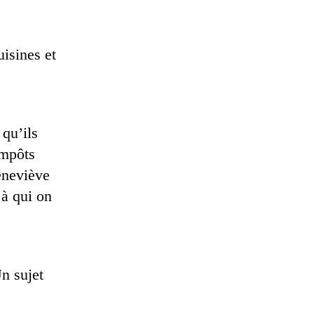
isines et
 qu’ils
impôts
eneviève
à qui on
Un sujet