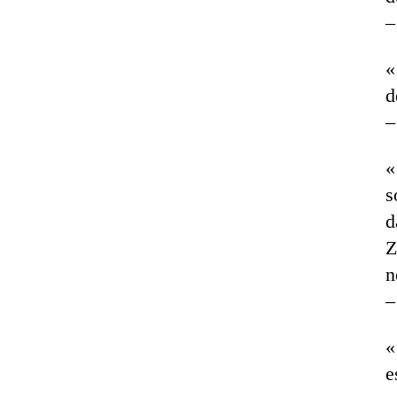
«
d
«
s
d
Z
n
«
e