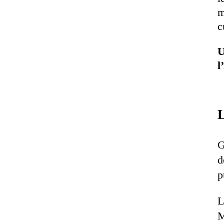
m
c
U
l
L
G
d
p
L
M