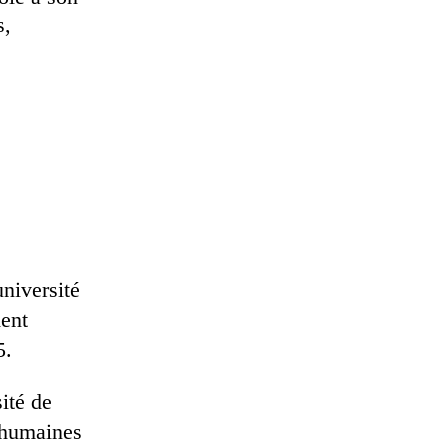
s,
niversité
ment
5.
ité de
s humaines