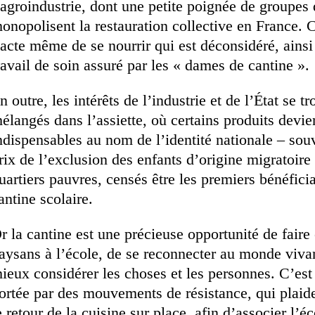
’agroindustrie, dont une petite poignée de groupes 
onopolisent la restauration collective en France. C
’acte même de se nourrir qui est déconsidéré, ainsi
ravail de soin assuré par les « dames de cantine ».
n outre, les intérêts de l’industrie et de l’État se t
élangés dans l’assiette, où certains produits devi
ndispensables au nom de l’identité nationale – sou
rix de l’exclusion des enfants d’origine migratoire
uartiers pauvres, censés être les premiers bénéficia
antine scolaire.
r la cantine est une précieuse opportunité de faire 
aysans à l’école, de se reconnecter au monde vivan
ieux considérer les choses et les personnes. C’est 
ortée par des mouvements de résistance, qui plaid
e retour de la cuisine sur place, afin d’associer l’é