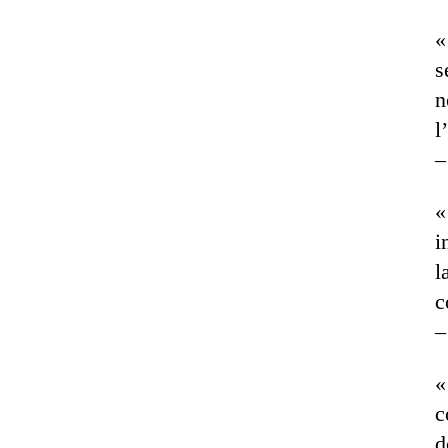
«
s
n
l
«
i
l
c
«
c
d