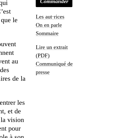
Commander
qui
’est
Les aut·rices
 que le
On en parle
Sommaire
rouvent
Lire un extrait
ennent
(PDF)
vent au
Communiqué de
 des
presse
ires de la
entrer les
t, et de
la vision
ent pour
cole à son