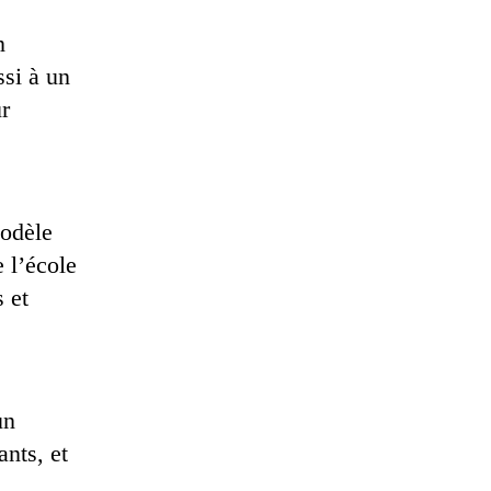
n
ssi à un
ur
modèle
 l’école
s et
un
ants, et