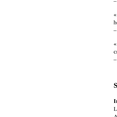
–
«
h
–
«
c
–
I
L
A