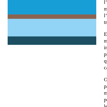
l
m
l
t
E
m
i
p
q
c
O
p
m
p
l