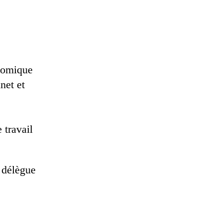
onomique
net et
 travail
e délègue