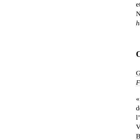
e
N
h
O
G
F
«
d
l
V
B