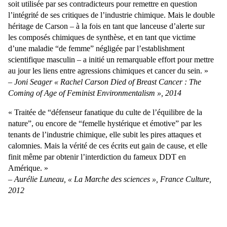
soit utilisée par ses contradicteurs pour remettre en question
l’intégrité de ses critiques de l’industrie chimique. Mais le double
héritage de Carson – à la fois en tant que lanceuse d’alerte sur
les composés chimiques de synthèse, et en tant que victime
d’une maladie “de femme” négligée par l’establishment
scientifique masculin – a initié un remarquable effort pour mettre
au jour les liens entre agressions chimiques et cancer du sein. »
– Joni Seager « Rachel Carson Died of Breast Cancer : The
Coming of Age of Feminist Environmentalism », 2014
« Traitée de “défenseur fanatique du culte de l’équilibre de la
nature”, ou encore de “femelle hystérique et émotive” par les
tenants de l’industrie chimique, elle subit les pires attaques et
calomnies. Mais la vérité de ces écrits eut gain de cause, et elle
finit même par obtenir l’interdiction du fameux DDT en
Amérique. »
– Aurélie Luneau, « La Marche des sciences », France Culture,
2012
« Loin d’être une relique, cet ouvrage d’une scientifique à la
plume littéraire décrit, avec maints exemples à l’appui, les