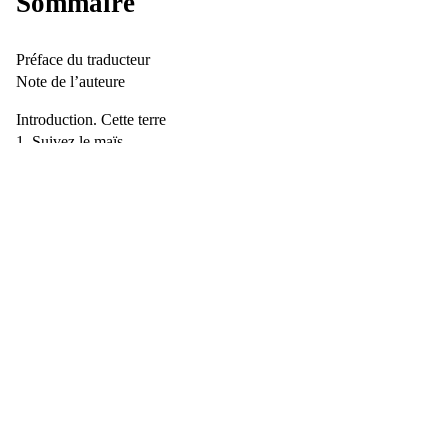
Sommaire
Préface du traducteur
Note de lʼauteure
Introduction. Cette terre
Suivez le maïs
La culture de la conquête
Le culte de lʼalliance
Des empreintes de sang
Naissance dʼune nation
Le Dernier des Mohicans et la république blanche dʼAndrew
Jackson
Dʼun océan à lʼautre, étincelant
Pays indien
Triomphalisme et colonialisme en temps de paix
La prophétie de la danse des esprits : une nation arrive
La Doctrine de la Découverte
Conclusion. Lʼavenir des États-Unis