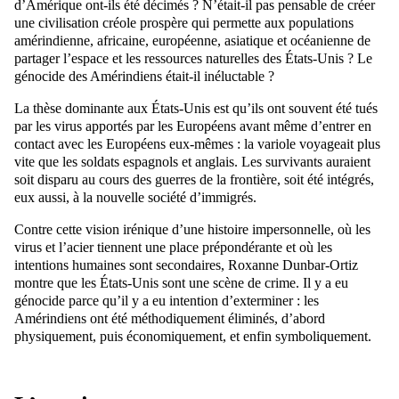
dʼAmérique ont-ils été décimés ? Nʼétait-il pas pensable de créer
une civilisation créole prospère qui permette aux populations
amérindienne, africaine, européenne, asiatique et océanienne de
partager lʼespace et les ressources naturelles des États-Unis ? Le
génocide des Amérindiens était-il inéluctable ?
La thèse dominante aux États-Unis est quʼils ont souvent été tués
par les virus apportés par les Européens avant même dʼentrer en
contact avec les Européens eux-mêmes : la variole voyageait plus
vite que les soldats espagnols et anglais. Les survivants auraient
soit disparu au cours des guerres de la frontière, soit été intégrés,
eux aussi, à la nouvelle société dʼimmigrés.
Contre cette vision irénique dʼune histoire impersonnelle, où les
virus et lʼacier tiennent une place prépondérante et où les
intentions humaines sont secondaires, Roxanne Dunbar-Ortiz
montre que les États-Unis sont une scène de crime. Il y a eu
génocide parce quʼil y a eu intention dʼexterminer : les
Amérindiens ont été méthodiquement éliminés, dʼabord
physiquement, puis économiquement, et enfin symboliquement.